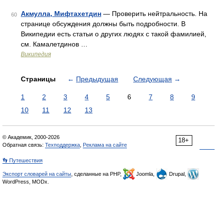
Акмулла, Мифтахетдин
— Проверить нейтральность. На
60
странице обсуждения должны быть подробности. В
Википедии есть статьи о других людях с такой фамилией,
см. Камалетдинов …
Википедия
Страницы
←
Предыдущая
Следующая
→
1
2
3
4
5
6
7
8
9
10
11
12
13
© Академик, 2000-2026
18+
Обратная связь:
Техподдержка
,
Реклама на сайте
👣 Путешествия
Экспорт словарей на сайты
, сделанные на PHP,
Joomla,
Drupal,
WordPress, MODx.