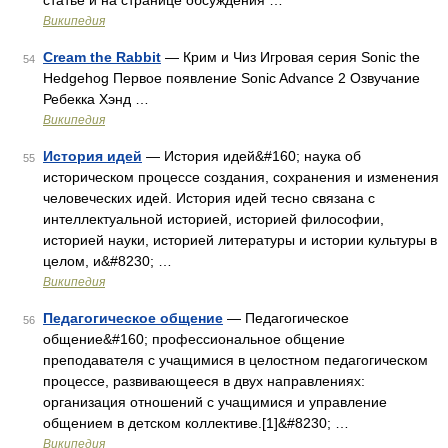
статье и на странице обсуждения …
Википедия
Cream the Rabbit
— Крим и Чиз Игровая серия Sonic the
54
Hedgehog Первое появление Sonic Advance 2 Озвучание
Ребекка Хэнд …
Википедия
История идей
— История идей&#160; наука об
55
историческом процессе создания, сохранения и изменения
человеческих идей. История идей тесно связана с
интеллектуальной историей, историей философии,
историей науки, историей литературы и истории культуры в
целом, и&#8230; …
Википедия
Педагогическое общение
— Педагогическое
56
общение&#160; профессиональное общение
преподавателя с учащимися в целостном педагогическом
процессе, развивающееся в двух направлениях:
организация отношений с учащимися и управление
общением в детском коллективе.[1]&#8230; …
Википедия